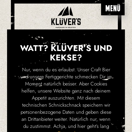
JOBS
WATT? KLÜVER’S UND
KEKSE?
Handmade in Holstein ist unser Motto. Und
wo viel Handarbeit geleistet wird, da
Nur, wenn du es erlaubst. Unser Craft Bier
werden viele Mitarbeiter gebraucht. Als
und unsere Fertiggerichte schmecken Dir im
aufstrebendes Familienunternehmen
Moment natürlich besser. Aber Cookies
suchen wir engagierte Menschen, die Lust
helfen, unsere Website ganz nach deinem
haben, Teil dieser Erfolgsgeschichte zu
Appetit auszurichten. Mit diesem
werden.
technischen Schnickschnack speichern wir
personenbezogene Daten und geben diese
an Drittanbieter weiter. Natürlich nur, wenn
du zustimmst. Achja, und hier geht’s lang