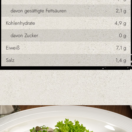
davon gesättigte Fettsäuren
2,1 g
Kohlenhydrate
4,9 g
davon Zucker
0 g
Eiweiß
7,1 g
Salz
1,4 g