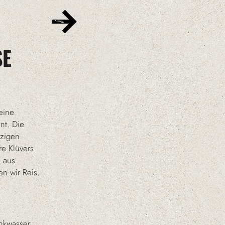
SE
eine
nt. Die
rzigen
re Klüvers
 aus
en wir Reis.
nkwasser,