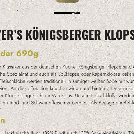
ER’S KÖNIGSBERGER KLOP
der 690g
er Klassiker aus der deutschen Küche. Königsberger Klopse sind 
che Spezialität und auch als Soßklopse oder Kapernklopse bekan
leischklöße werden traditionell in sämiger weißer Soße mit wü
iert. An diese Tradition knüpfen wir an und bieten dir hier unse
er Klopse eingekocht im Weckglas. Unsere Fleischklöße werden
ilen Rind- und Schweinefleisch zubereitet. Als Beilage empfehl
en
, Hackfleischfüllung (32% Rindfleisch, 32% Schweinefleisch, Tri