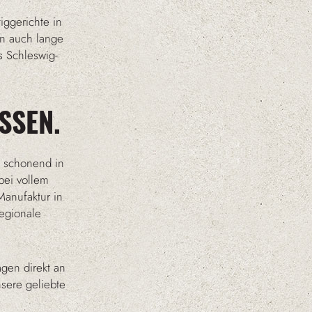
iggerichte in
rn auch lange
 Schleswig-
SSEN.
d schonend in
bei vollem
Manufaktur in
regionale
gen direkt an
sere geliebte