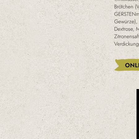
Brötchen (
GERSTENmal
Gewürze), 
Dextrose, M
Zitronensa
Verdickung