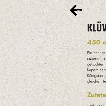
KLÜV
450 o
Ein richtig
ostpreußis
gekochten F
Kapern serv
Königsberg
gleichen Te
Zutat
Trinkwasser