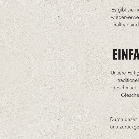
Es gibt sie 
wiederverwen
haltbar si
EINF
Unsere Ferti
tradition
Geschmack. D
Gleschen
Durch unser 
uns zurückge