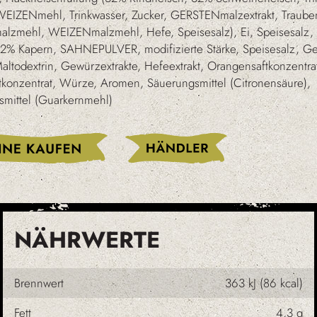
WEIZENmehl, Trinkwasser, Zucker, GERSTENmalzextrakt, Traube
zmehl, WEIZENmalzmehl, Hefe, Speisesalz), Ei, Speisesalz, 
2% Kapern, SAHNEPULVER, modifizierte Stärke, Speisesalz, G
altodextrin, Gewürzextrakte, Hefeextrakt, Orangensaftkonzentra
ftkonzentrat, Würze, Aromen, Säuerungsmittel (Citronensäure),
smittel (Guarkernmehl)
NÄHRWERTE
Brennwert
363 kJ (86 kcal)
Fett
4,3 g