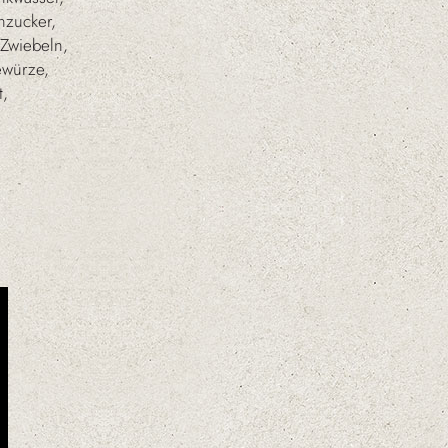
nzucker,
Zwiebeln,
ewürze,
t,