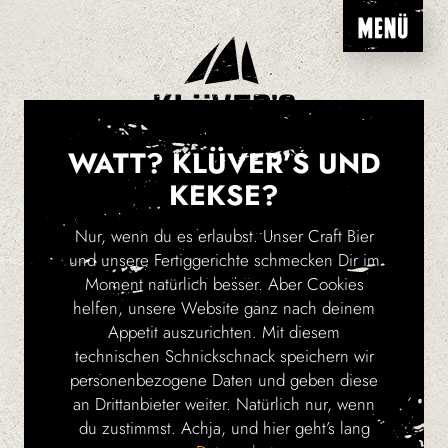
WATT? KLÜVER’S UND
KEKSE?
Nur, wenn du es erlaubst. Unser Craft Bier
KONTAKT
und unsere Fertiggerichte schmecken Dir im
Moment natürlich besser. Aber Cookies
helfen, unsere Website ganz nach deinem
Appetit auszurichten. Mit diesem
Telefon:
04524 706040
technischen Schnickschnack speichern wir
Fax:
04524 7060429
personenbezogene Daten und geben diese
E-Mail:
info@kluevers.com
an Drittanbieter weiter. Natürlich nur, wenn
du zustimmst. Achja, und hier geht’s lang