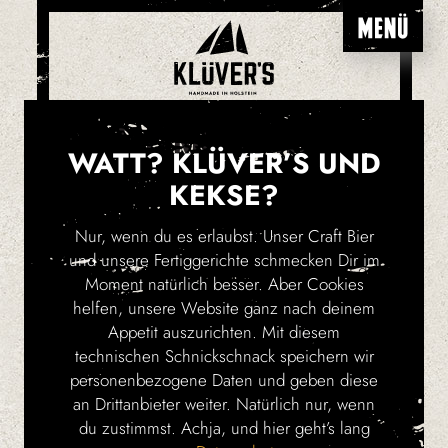
HAFENRÄUCHEREI
WATT? KLÜVER’S UND
KEKSE?
Ob Holsteiner oder Urlauber: Wenn es dich
am schönen Ostseestrand in Niendorf nach
Nur, wenn du es erlaubst. Unser Craft Bier
einer deftig-frischen Fisch-Leckerei mit
und unsere Fertiggerichte schmecken Dir im
einem zünftigen Bier gelüstet, dann bist du
Moment natürlich besser. Aber Cookies
hier genau richtig. Eine gute Grundlage für
helfen, unsere Website ganz nach deinem
ebenso zünftige Gespräche.
Appetit auszurichten. Mit diesem
technischen Schnickschnack speichern wir
personenbezogene Daten und geben diese
an Drittanbieter weiter. Natürlich nur, wenn
du zustimmst. Achja, und hier geht’s lang